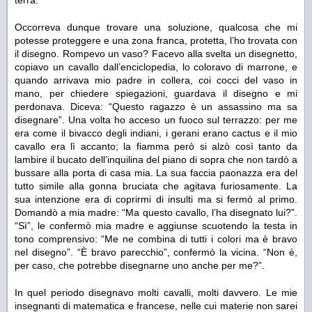
terra.
Occorreva dunque trovare una soluzione, qualcosa che mi
potesse proteggere e una zona franca, protetta, l’ho trovata con
il disegno. Rompevo un vaso? Facevo alla svelta un disegnetto,
copiavo un cavallo dall’enciclopedia, lo coloravo di marrone, e
quando arrivava mio padre in collera, coi cocci del vaso in
mano, per chiedere spiegazioni, guardava il disegno e mi
perdonava. Diceva: “Questo ragazzo è un assassino ma sa
disegnare”. Una volta ho acceso un fuoco sul terrazzo: per me
era come il bivacco degli indiani, i gerani erano cactus e il mio
cavallo era lì accanto; la fiamma però si alzò così tanto da
lambire il bucato dell’inquilina del piano di sopra che non tardò a
bussare alla porta di casa mia. La sua faccia paonazza era del
tutto simile alla gonna bruciata che agitava furiosamente. La
sua intenzione era di coprirmi di insulti ma si fermò al primo.
Domandò a mia madre: “Ma questo cavallo, l’ha disegnato lui?”.
“Sì”, le confermò mia madre e aggiunse scuotendo la testa in
tono comprensivo: “Me ne combina di tutti i colori ma è bravo
nel disegno”. “È bravo parecchio”, confermò la vicina. “Non è,
per caso, che potrebbe disegnarne uno anche per me?”.
In quel periodo disegnavo molti cavalli, molti davvero. Le mie
insegnanti di matematica e francese, nelle cui materie non sarei