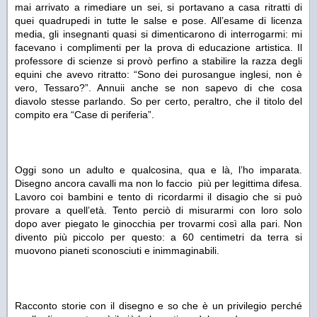
mai arrivato a rimediare un sei, si portavano a casa ritratti di
quei quadrupedi in tutte le salse e pose. All’esame di licenza
media, gli insegnanti quasi si dimenticarono di interrogarmi: mi
facevano i complimenti per la prova di educazione artistica. Il
professore di scienze si provò perfino a stabilire la razza degli
equini che avevo ritratto: “Sono dei purosangue inglesi, non è
vero, Tessaro?”. Annuii anche se non sapevo di che cosa
diavolo stesse parlando. So per certo, peraltro, che il titolo del
compito era “Case di periferia”.
Oggi sono un adulto e qualcosina, qua e là, l’ho imparata.
Disegno ancora cavalli ma non lo faccio più per legittima difesa.
Lavoro coi bambini e tento di ricordarmi il disagio che si può
provare a quell’età. Tento perciò di misurarmi con loro solo
dopo aver piegato le ginocchia per trovarmi così alla pari. Non
divento più piccolo per questo: a 60 centimetri da terra si
muovono pianeti sconosciuti e inimmaginabili.
Racconto storie con il disegno e so che è un privilegio perché